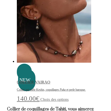
variations.
Les
options
peuvent
être
choisies
sur
la
page
du
produit
NEW
COLLIER VAIRAO
Collier qui mêle Keshis, coquillages
Puka
et perle baroque.
Ce
140.00
€
Choix des options
produit
a
Collier de coquillages de Tahiti, vous aimerez
plusieurs