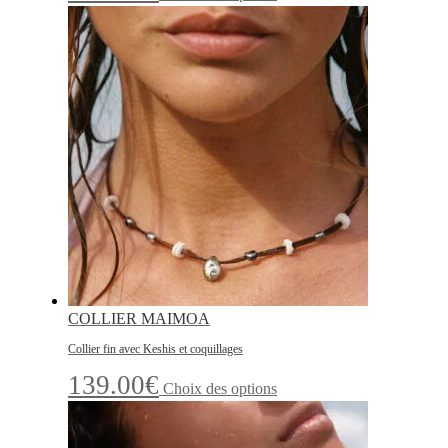
produit
a
plusieurs
variations.
Les
options
peuvent
être
choisies
sur
la
page
du
produit
COLLIER MAIMOA
Collier fin avec Keshis et coquillages
Ce
139.00
€
Choix des options
produit
a
plusieurs