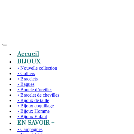
Accueil
BIJOUX
• Nouvelle collection
• Colliers
• Bracelets
• Bagues
• Boucle d’oreilles
• Bracelet de chevilles
• Bijoux de taille
• Bijoux coquillage
• Bijoux Homme
• Bijoux Enfant
EN SAVOIR +
• Campagnes