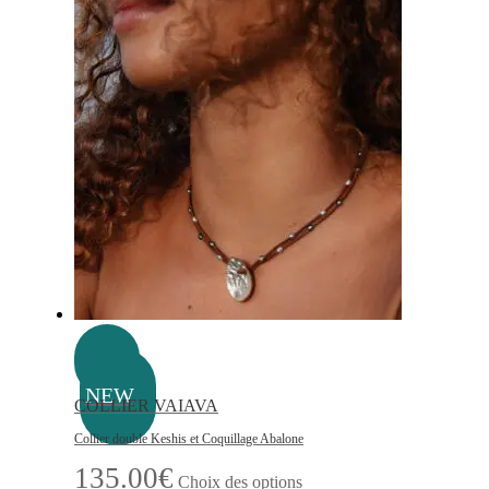
a
plusieurs
variations.
Les
options
peuvent
être
choisies
sur
la
page
du
produit
NEW
COLLIER VAIAVA
Collier double Keshis et Coquillage Abalone
Ce
135.00
€
Choix des options