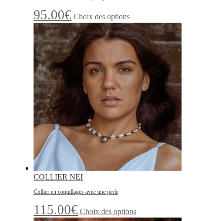
Ce
95.00
€
Choix des options
produit
a
plusieurs
variations.
Les
options
peuvent
être
choisies
sur
la
page
du
produit
COLLIER NEI
Collier en coquillages avec une perle
Ce
115.00
€
Choix des options
produit