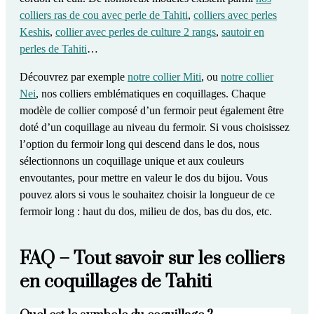
colliers ras de cou avec perle de Tahiti
,
colliers avec perles
Keshis
,
collier avec perles de culture 2 rangs
,
sautoir en
perles de Tahiti
…
Découvrez par exemple
notre collier Miti
, ou
notre collier
Nei
, nos
colliers emblématiques en coquillages
. Chaque
modèle de collier composé d’un fermoir peut également être
doté d’un
coquillage au niveau du fermoir
. Si vous choisissez
l’option du
fermoir long qui descend dans le dos
, nous
sélectionnons un coquillage unique et aux couleurs
envoutantes, pour mettre en valeur le dos du bijou. Vous
pouvez alors si vous le souhaitez choisir la longueur de ce
fermoir long : haut du dos, milieu de dos, bas du dos, etc.
FAQ – Tout savoir sur les colliers
en coquillages de Tahiti