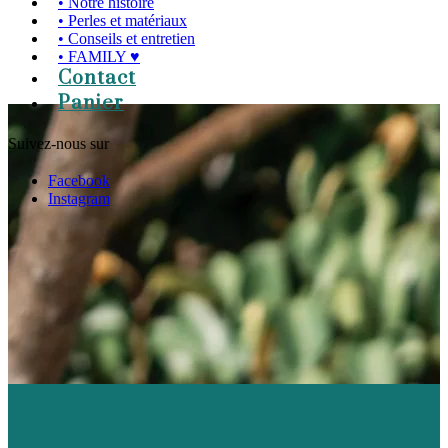
• Notre histoire
• Perles et matériaux
• Conseils et entretien
• FAMILY ♥
Contact
Panier
Suivez-nous sur
Facebook
Instagram